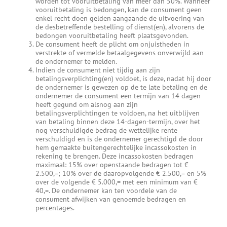
worden tot vooruitbetaling van meer dan 50%. Wanneer
vooruitbetaling is bedongen, kan de consument geen
enkel recht doen gelden aangaande de uitvoering van
de desbetreffende bestelling of dienst(en), alvorens de
bedongen vooruitbetaling heeft plaatsgevonden.
De consument heeft de plicht om onjuistheden in
verstrekte of vermelde betaalgegevens onverwijld aan
de ondernemer te melden.
Indien de consument niet tijdig aan zijn
betalingsverplichting(en) voldoet, is deze, nadat hij door
de ondernemer is gewezen op de te late betaling en de
ondernemer de consument een termijn van 14 dagen
heeft gegund om alsnog aan zijn
betalingsverplichtingen te voldoen, na het uitblijven
van betaling binnen deze 14-dagen-termijn, over het
nog verschuldigde bedrag de wettelijke rente
verschuldigd en is de ondernemer gerechtigd de door
hem gemaakte buitengerechtelijke incassokosten in
rekening te brengen. Deze incassokosten bedragen
maximaal: 15% over openstaande bedragen tot €
2.500,=; 10% over de daaropvolgende € 2.500,= en 5%
over de volgende € 5.000,= met een minimum van €
40,=. De ondernemer kan ten voordele van de
consument afwijken van genoemde bedragen en
percentages.