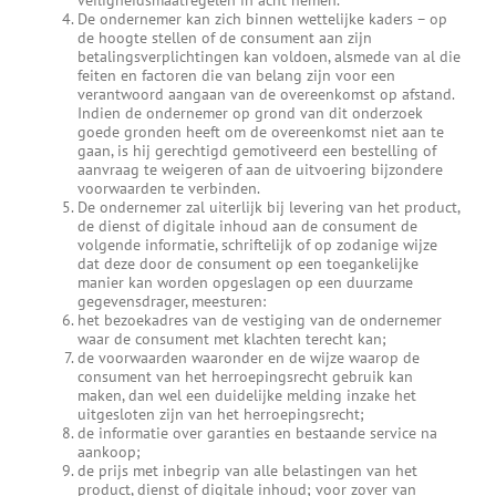
veiligheidsmaatregelen in acht nemen.
De ondernemer kan zich binnen wettelijke kaders – op
de hoogte stellen of de consument aan zijn
betalingsverplichtingen kan voldoen, alsmede van al die
feiten en factoren die van belang zijn voor een
verantwoord aangaan van de overeenkomst op afstand.
Indien de ondernemer op grond van dit onderzoek
goede gronden heeft om de overeenkomst niet aan te
gaan, is hij gerechtigd gemotiveerd een bestelling of
aanvraag te weigeren of aan de uitvoering bijzondere
voorwaarden te verbinden.
De ondernemer zal uiterlijk bij levering van het product,
de dienst of digitale inhoud aan de consument de
volgende informatie, schriftelijk of op zodanige wijze
dat deze door de consument op een toegankelijke
manier kan worden opgeslagen op een duurzame
gegevensdrager, meesturen:
het bezoekadres van de vestiging van de ondernemer
waar de consument met klachten terecht kan;
de voorwaarden waaronder en de wijze waarop de
consument van het herroepingsrecht gebruik kan
maken, dan wel een duidelijke melding inzake het
uitgesloten zijn van het herroepingsrecht;
de informatie over garanties en bestaande service na
aankoop;
de prijs met inbegrip van alle belastingen van het
product, dienst of digitale inhoud; voor zover van