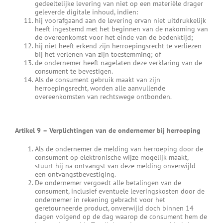
gedeeltelijke levering van niet op een materiële drager
geleverde digitale inhoud, indien:
hij voorafgaand aan de levering ervan niet uitdrukkelijk
heeft ingestemd met het beginnen van de nakoming van
de overeenkomst voor het einde van de bedenktijd;
hij niet heeft erkend zijn herroepingsrecht te verliezen
bij het verlenen van zijn toestemming; of
de ondernemer heeft nagelaten deze verklaring van de
consument te bevestigen.
Als de consument gebruik maakt van zijn
herroepingsrecht, worden alle aanvullende
overeenkomsten van rechtswege ontbonden.
Artikel 9
–
Verplichtingen van de ondernemer bij herroeping
Als de ondernemer de melding van herroeping door de
consument op elektronische wijze mogelijk maakt,
stuurt hij na ontvangst van deze melding onverwijld
een ontvangstbevestiging.
De ondernemer vergoedt alle betalingen van de
consument, inclusief eventuele leveringskosten door de
ondernemer in rekening gebracht voor het
geretourneerde product, onverwijld doch binnen 14
dagen volgend op de dag waarop de consument hem de