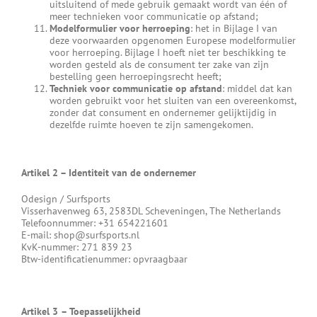
uitsluitend of mede gebruik gemaakt wordt van één of
meer technieken voor communicatie op afstand;
Modelformulier voor herroeping
: het in Bijlage I van
deze voorwaarden opgenomen Europese modelformulier
voor herroeping. Bijlage I hoeft niet ter beschikking te
worden gesteld als de consument ter zake van zijn
bestelling geen herroepingsrecht heeft;
Techniek voor communicatie op afstand
: middel dat kan
worden gebruikt voor het sluiten van een overeenkomst,
zonder dat consument en ondernemer gelijktijdig in
dezelfde ruimte hoeven te zijn samengekomen.
Artikel 2 – Identiteit van de ondernemer
Odesign / Surfsports
Visserhavenweg 63, 2583DL Scheveningen, The Netherlands
Telefoonnummer: +31 654221601
E-mail: shop@surfsports.nl
KvK-nummer: 271 839 23
Btw-identificatienummer: opvraagbaar
Artikel 3
–
Toepasselijkheid