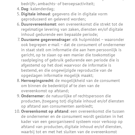
bedrijfs-, ambachts- of beroepsactiviteit;
Dag
: kalenderdag;
Digitale inhoud
: gegevens die in digitale vorm
geproduceerd en geleverd worden;
Duurovereenkomst
: een overeenkomst die strekt tot de
regelmatige levering van zaken, diensten en/of digitale
inhoud gedurende een bepaalde periode;
Duurzame gegevensdrager
: elk hulpmiddel – waaronder
ook begrepen e-mail – dat de consument of ondernemer
in staat stelt om informatie die aan hem persoonlijk is
gericht, op te slaan op een manier die toekomstige
raadpleging of gebruik gedurende een periode die is
afgestemd op het doel waarvoor de informatie is
bestemd, en die ongewijzigde reproductie van de
opgeslagen informatie mogelijk maakt;
Herroepingsrecht
: de mogelijkheid van de consument
om binnen de bedenktijd af te zien van de
overeenkomst op afstand;
Ondernemer
: de natuurlijke of rechtspersoon die
producten, (toegang tot) digitale inhoud en/of diensten
op afstand aan consumenten aanbiedt;
Overeenkomst op afstand
: een overeenkomst die tussen
de ondernemer en de consument wordt gesloten in het
kader van een georganiseerd systeem voor verkoop op
afstand van producten, digitale inhoud en/of diensten,
waarbij tot en met het sluiten van de overeenkomst