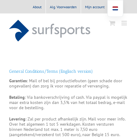
Ga
About
Alg. Voorwaarden
Mijn account
naar
inhoud
General Conditions/Terms (Englisch version)
Garanties
: Mail of bel bij productiefouten (geen schade door
ongevallen) dan zorg ik voor reparatie of vervanging.
Betaling
: Via bankoverschrijving of cash. Via paypal is mogelijk
maar extra kosten zijn dan 3,5% van het totaal bedrag, e-mail
voor de bestelling.
Levering
: Zal per product afhankelijk zijn. Mail voor meer info.
Over het algemeen 1 tot 5 werkdagen. Kosten versturen
binnen Nederland tot max. 1 meter is 7,50 euro
(aangetekend/verzekerd tot 500 euro), naar België 15 euro.