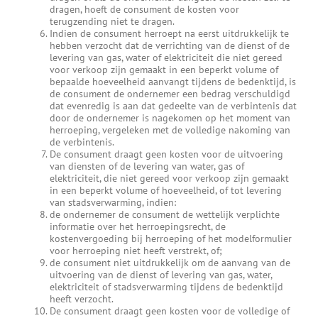
dragen, hoeft de consument de kosten voor
terugzending niet te dragen.
Indien de consument herroept na eerst uitdrukkelijk te
hebben verzocht dat de verrichting van de dienst of de
levering van gas, water of elektriciteit die niet gereed
voor verkoop zijn gemaakt in een beperkt volume of
bepaalde hoeveelheid aanvangt tijdens de bedenktijd, is
de consument de ondernemer een bedrag verschuldigd
dat evenredig is aan dat gedeelte van de verbintenis dat
door de ondernemer is nagekomen op het moment van
herroeping, vergeleken met de volledige nakoming van
de verbintenis.
De consument draagt geen kosten voor de uitvoering
van diensten of de levering van water, gas of
elektriciteit, die niet gereed voor verkoop zijn gemaakt
in een beperkt volume of hoeveelheid, of tot levering
van stadsverwarming, indien:
de ondernemer de consument de wettelijk verplichte
informatie over het herroepingsrecht, de
kostenvergoeding bij herroeping of het modelformulier
voor herroeping niet heeft verstrekt, of;
de consument niet uitdrukkelijk om de aanvang van de
uitvoering van de dienst of levering van gas, water,
elektriciteit of stadsverwarming tijdens de bedenktijd
heeft verzocht.
De consument draagt geen kosten voor de volledige of