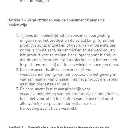
heeft ontvangen.
Artikel 7
–
Verplichtingen van de consument tijdens de
bedenktijd
Tijdens de bedenktijd zal de consument zorgvuldig
omgaan met het product en de verpakking. Hij zal het
product slechts uitpakken of gebruiken in de mate die
nodig is om de aard, de kenmerken en de werking van
het product vast te stellen. Het uitgangspunt hierbij is
dat de consument het product slechts mag hanteren en
inspecteren zoals hij dat in een winkel zou mogen doen.
De consument is alleen aansprakelijk voor
waardevermindering van het product die het gevolg is
van een manier van omgaan met het product die verder
gaat dan toegestaan in lid 1.
De consument is niet aansprakelijk voor
waardevermindering van het product als de ondernemer
hem niet voor of bij het sluiten van de overeenkomst
alle wettelijk verplichte informatie over het
herroepingsrecht heeft verstrekt.
Artikel 8
–
Uitoefening van het herroepingsrecht door de