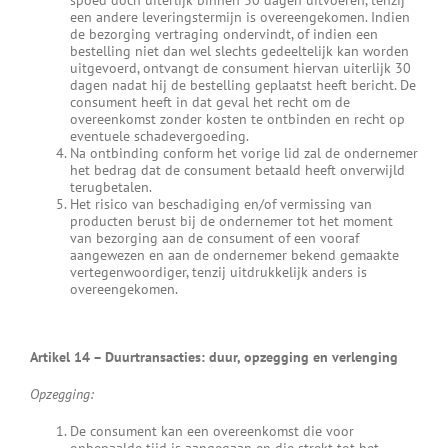
spoed doch uiterlijk binnen 30 dagen uitvoeren, tenzij
een andere leveringstermijn is overeengekomen. Indien
de bezorging vertraging ondervindt, of indien een
bestelling niet dan wel slechts gedeeltelijk kan worden
uitgevoerd, ontvangt de consument hiervan uiterlijk 30
dagen nadat hij de bestelling geplaatst heeft bericht. De
consument heeft in dat geval het recht om de
overeenkomst zonder kosten te ontbinden en recht op
eventuele schadevergoeding.
Na ontbinding conform het vorige lid zal de ondernemer
het bedrag dat de consument betaald heeft onverwijld
terugbetalen.
Het risico van beschadiging en/of vermissing van
producten berust bij de ondernemer tot het moment
van bezorging aan de consument of een vooraf
aangewezen en aan de ondernemer bekend gemaakte
vertegenwoordiger, tenzij uitdrukkelijk anders is
overeengekomen.
Artikel 14
–
Duurtransacties: duur, opzegging en verlenging
Opzegging:
De consument kan een overeenkomst die voor