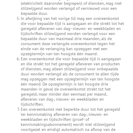
(elektriciteit daaronder begrepen) of diensten, mag niet
stilzwijgend worden verlengd of vernieuwd voor een
bepaalde duur.
In afwijking van het vorige lid mag een overeenkomst
die voor bepaalde tijd is aangegaan en die strekt tot het
geregeld afleveren van dag- nieuws- en weekbladen en
tijdschriften stilzwijgend worden verlengd voor een
bepaalde duur van maximaal drie maanden, als de
consument deze verlengde overeenkomst tegen het
einde van de verlenging kan opzeggen met een
opzegtermijn van ten hoogste één maand.
Een overeenkomst die voor bepaalde tijd is aangegaan
en die strekt tot het geregeld afleveren van producten
of diensten, mag alleen stilzwijgend voor onbepaalde
duur worden verlengd als de consument te allen tijde
mag opzeggen met een opzegtermijn van ten hoogste
één maand. De opzegtermijn is ten hoogste drie
maanden in geval de overeenkomst strekt tot het
geregeld, maar minder dan eenmaal per maand,
afleveren van dag-, nieuws- en weekbladen en
tijdschriften.
Een overeenkomst met beperkte duur tot het geregeld
ter kennismaking afleveren van dag-, nieuws- en
weekbladen en tijdschriften (proef- of
kennismakingsabonnement) wordt niet stilzwijgend
voortgezet en eindigt automatisch na afloop van de