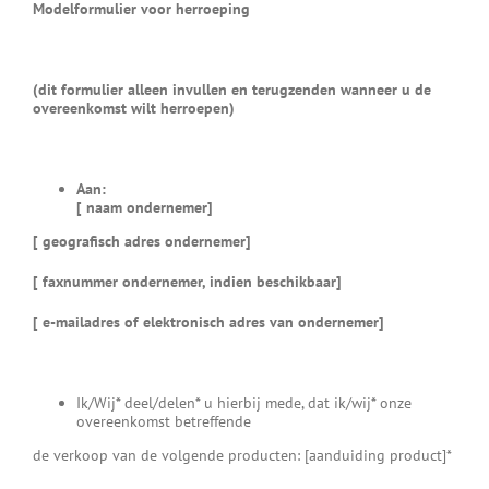
Modelformulier voor herroeping
(dit formulier alleen invullen en terugzenden wanneer u de
overeenkomst wilt herroepen)
Aan:
[ naam ondernemer]
[ geografisch adres ondernemer]
[ faxnummer ondernemer, indien beschikbaar]
[ e-mailadres of elektronisch adres van ondernemer]
Ik/Wij* deel/delen* u hierbij mede, dat ik/wij* onze
overeenkomst betreffende
de verkoop van de volgende producten: [aanduiding product]*