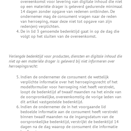
overeenkomst voor levering van digitale inhoud die niet
op een materiële drager is geleverd gedurende minimaal
14 dagen zonder opgave van redenen ontbinden. De
ondernemer mag de consument vragen naar de reden
van herroeping, maar deze niet tot opgave van zijn
reden(en) verplichten.
De in lid 3 genoemde bedenktijd gaat in op de dag die
volgt op het sluiten van de overeenkomst.
Verlengde bedenktijd voor producten, diensten en digitale inhoud die
niet op een materiële drager is geleverd bij niet informeren over
herroepingsrecht:
Indien de ondernemer de consument de wettelijk
verplichte informatie over het herroepingsrecht of het
modelformulier voor herroeping niet heeft verstrekt,
loopt de bedenktijd af twaalf maanden na het einde van
de oorspronkelijke, overeenkomstig de vorige leden van
dit artikel vastgestelde bedenktijd.
Indien de ondernemer de in het voorgaande lid
bedoelde informatie aan de consument heeft verstrekt
binnen twaalf maanden na de ingangsdatum van de
oorspronkelijke bedenktijd, verstrijkt de bedenktijd 14
dagen na de dag waarop de consument die informatie