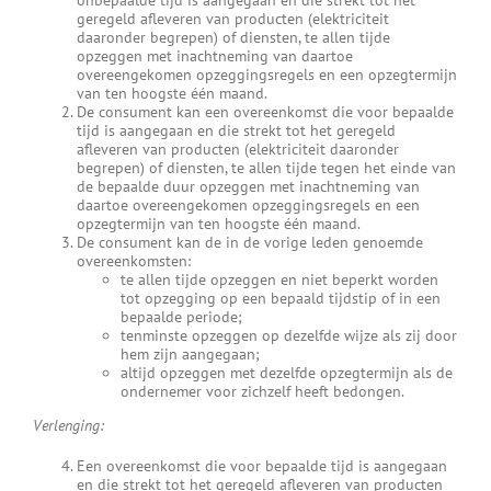
onbepaalde tijd is aangegaan en die strekt tot het
geregeld afleveren van producten (elektriciteit
daaronder begrepen) of diensten, te allen tijde
opzeggen met inachtneming van daartoe
overeengekomen opzeggingsregels en een opzegtermijn
van ten hoogste één maand.
De consument kan een overeenkomst die voor bepaalde
tijd is aangegaan en die strekt tot het geregeld
afleveren van producten (elektriciteit daaronder
begrepen) of diensten, te allen tijde tegen het einde van
de bepaalde duur opzeggen met inachtneming van
daartoe overeengekomen opzeggingsregels en een
opzegtermijn van ten hoogste één maand.
De consument kan de in de vorige leden genoemde
overeenkomsten:
te allen tijde opzeggen en niet beperkt worden
tot opzegging op een bepaald tijdstip of in een
bepaalde periode;
tenminste opzeggen op dezelfde wijze als zij door
hem zijn aangegaan;
altijd opzeggen met dezelfde opzegtermijn als de
ondernemer voor zichzelf heeft bedongen.
Verlenging:
Een overeenkomst die voor bepaalde tijd is aangegaan
en die strekt tot het geregeld afleveren van producten