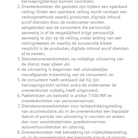
herroepingstermijn kunnen voordoen;
Overeenkomsten die gesloten zijn tijdens een openbare
veiling. Onder een openbare veiling wordt verstaan een
verkoopmethode waarbij producten, digitale inhoud
en/of diensten door de ondernemer worden
aangeboden aan de consument die persoonlijk
aanwezig is of de mogelijkheid krijgt persoonlijk
aanwezig te zijn op de veiling, onder leiding van een
veilingmeester, en waarbij de succesvolle bieder
verplicht is de producten, digitale inhoud en/of diensten
af te nemen;
Dienstenovereenkomsten, na volledige uitvoering van
de dienst, maar alleen als:
de uitvoering is begonnen met uitdrukkelijke
voorafgaande instemming van de consument; en
de consument heeft verklaard dat hij zijn
herroepingsrecht verliest zodra de ondernemer de
overeenkomst volledig heeft uitgevoerd;
Pakketreizen als bedoeld in artikel 7:500 BW en
overeenkomsten van personenvervoer;
Dienstenovereenkomsten voor terbeschikkingstelling
van accommodatie, als in de overeenkomst een bepaalde
datum of periode van uitvoering is voorzien en anders
dan voor woondoeleinden, goederenvervoer,
autoverhuurdiensten en catering;
Overeenkomsten met betrekking tot vrijetijdsbesteding,
als in de overeenkomst een bepaalde datum of periode