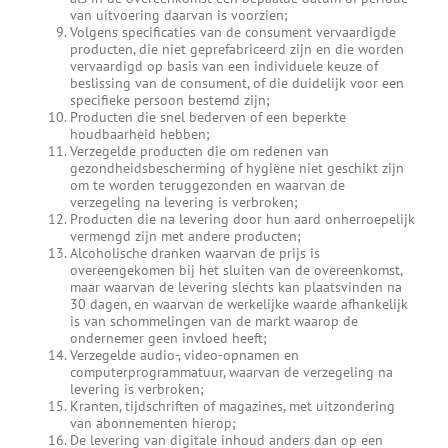
van uitvoering daarvan is voorzien;
Volgens specificaties van de consument vervaardigde
producten, die niet geprefabriceerd zijn en die worden
vervaardigd op basis van een individuele keuze of
beslissing van de consument, of die duidelijk voor een
specifieke persoon bestemd zijn;
Producten die snel bederven of een beperkte
houdbaarheid hebben;
Verzegelde producten die om redenen van
gezondheidsbescherming of hygiëne niet geschikt zijn
om te worden teruggezonden en waarvan de
verzegeling na levering is verbroken;
Producten die na levering door hun aard onherroepelijk
vermengd zijn met andere producten;
Alcoholische dranken waarvan de prijs is
overeengekomen bij het sluiten van de overeenkomst,
maar waarvan de levering slechts kan plaatsvinden na
30 dagen, en waarvan de werkelijke waarde afhankelijk
is van schommelingen van de markt waarop de
ondernemer geen invloed heeft;
Verzegelde audio-, video-opnamen en
computerprogrammatuur, waarvan de verzegeling na
levering is verbroken;
Kranten, tijdschriften of magazines, met uitzondering
van abonnementen hierop;
De levering van digitale inhoud anders dan op een