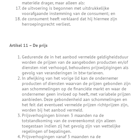
materiële drager, maar alleen als:
de uitvoering is begonnen met uitdrukkelijke
voorafgaande instemming van de consument; en
de consument heeft verklaard dat hij hiermee zijn
herroepingsrecht verliest.
Artikel 11
–
De prijs
Gedurende de in het aanbod vermelde geldigheidsduur
worden de prijzen van de aangeboden producten en/of
diensten niet verhoogd, behoudens prijswijzigingen als
gevolg van veranderingen in btw-tarieven.
In afwijking van het vorige lid kan de ondernemer
producten of diensten waarvan de prijzen gebonden zijn
aan schommelingen op de financiële markt en waar de
ondernemer geen invloed op heeft, met variabele prijzen
aanbieden. Deze gebondenheid aan schommelingen en
het feit dat eventueel vermelde prijzen richtprijzen zijn,
worden bij het aanbod vermeld.
Prijsverhogingen binnen 3 maanden na de
totstandkoming van de overeenkomst zijn alleen
toegestaan indien zij het gevolg zijn van wettelijke
regelingen of bepalingen.
Prijsverhogingen vanaf 3 maanden na de