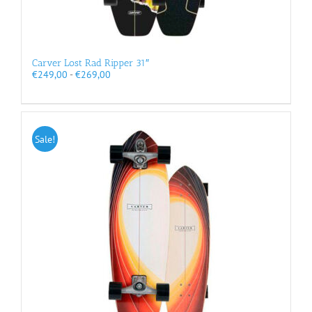
Carver Lost Rad Ripper 31″
Prijsklasse:
€
249,00
-
€
269,00
€249,00
tot
€269,00
Sale!