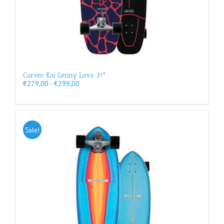
Carver Kai Lenny Lava 31″
Prijsklasse:
€
279,00
-
€
299,00
€279,00
tot
€299,00
Sale!