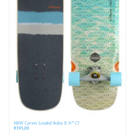
NEW Carver Loaded Bolsa II 31″ C7
€
395,00