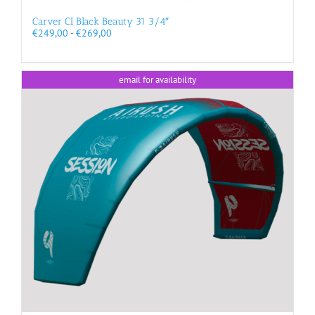
Carver CI Black Beauty 31 3/4″
Prijsklasse:
€
249,00
-
€
269,00
€249,00
tot
€269,00
email for availability