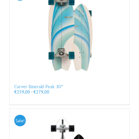
Carver Emerald Peak 30″
Prijsklasse:
€
259,00
-
€
279,00
€259,00
tot
€279,00
Sale!