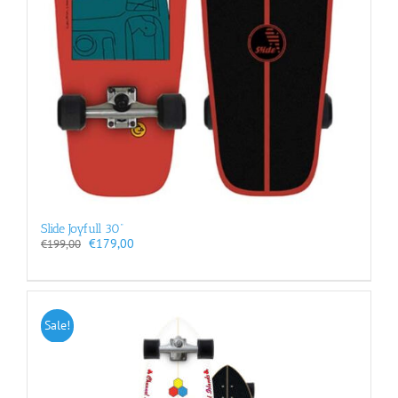
Slide Joyfull 30”
Oorspronkelijke
Huidige
€
179,00
€
199,00
prijs
prijs
was:
is:
€199,00.
€179,00.
Sale!