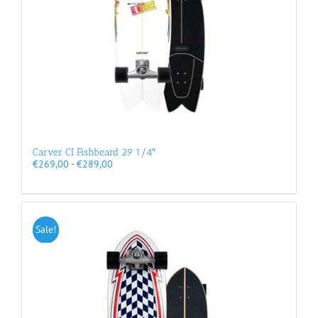
Carver CI Fishbeard 29 1/4″
Prijsklasse:
€
269,00
-
€
289,00
€269,00
tot
€289,00
Sale!