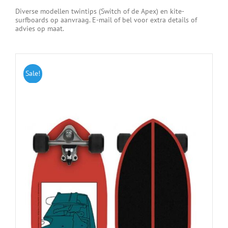
Diverse modellen twintips (Switch of de Apex) en kite-
surfboards op aanvraag. E-mail of bel voor extra details of
advies op maat.
Sale!