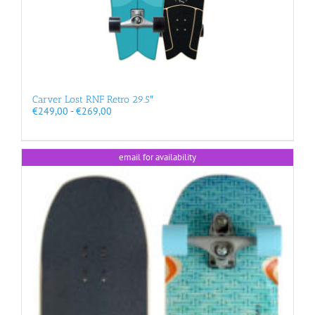
Carver Lost RNF Retro 29.5″
Prijsklasse:
€
249,00
-
€
269,00
€249,00
tot
€269,00
email for availability