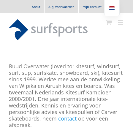
Ga
About
Alg. Voorwaarden
Mijn account
naar
inhoud
Ruud Overwater (loved to: kitesurf, windsurf,
surf, sup, surfskate, snowboard, ski), kitesurft
sinds 1999. Werkte mee aan de ontwikkeling
van Wipika en Airush kites en boards. Was
tweemaal Nederlands Kitesurf Kampioen
2000/2001. Drie jaar internationale kite-
wedstrijden. Kennis en ervaring voor
persoonlijke advies va kitespullen of Carver
skateboards, neem
contact
op voor een
afspraak.