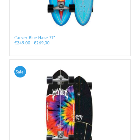
Carver Blue Haze 31″
Prijsklasse:
€
249,00
-
€
269,00
€249,00
tot
€269,00
Sale!