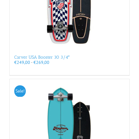
Carver USA Booster 30 3/4″
Prijsklasse:
€
249,00
-
€
269,00
€249,00
tot
€269,00
Sale!