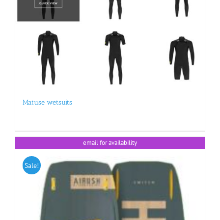
Matuse wetsuits
email for availability
Sale!