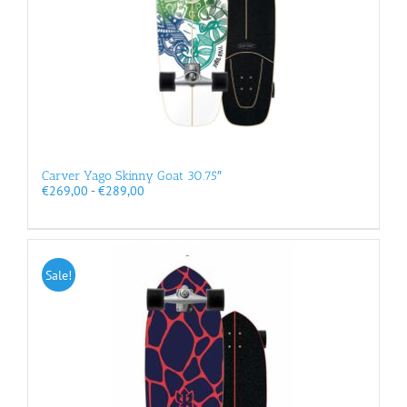
Carver Yago Skinny Goat 30.75″
Prijsklasse:
€
269,00
-
€
289,00
€269,00
tot
€289,00
Sale!