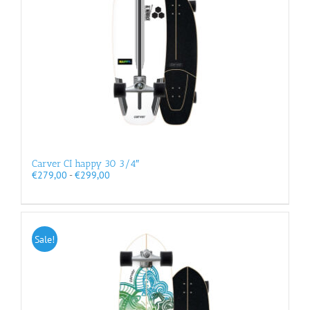
Carver CI happy 30 3/4″
Prijsklasse:
€
279,00
-
€
299,00
€279,00
tot
€299,00
Sale!