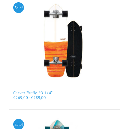
Sale!
Carver Firefly 30 1/4″
Prijsklasse:
€
269,00
-
€
289,00
€269,00
tot
€289,00
Sale!