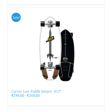
Sale!
Carver Lost Puddle Jumper 30.5″
Prijsklasse:
€
249,00
-
€
269,00
€249,00
tot
€269,00