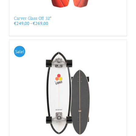
Carver Glass Off 32″
Prijsklasse:
€
249,00
-
€
269,00
€249,00
tot
€269,00
Sale!