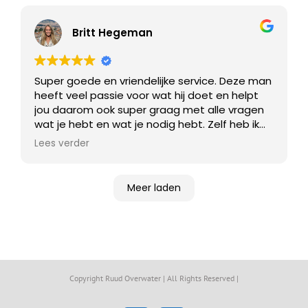
Britt Hegeman
Super goede en vriendelijke service. Deze man
heeft veel passie voor wat hij doet en helpt
jou daarom ook super graag met alle vragen
wat je hebt en wat je nodig hebt. Zelf heb ik
mijn eerste surfskate bij hem gehaald, en
Lees verder
heeft hij ter plekke zo samengesteld naar al
mijn wensen. Flexibel, ervaren, professioneel en
vol met passie, zo weet je dat je krijgt wat
Meer laden
voor jou persoonlijk werkt. Ik ga hier zeker voor
alles na terug in plaats van een normale
webwinkel of keten.
Copyright Ruud Overwater | All Rights Reserved |