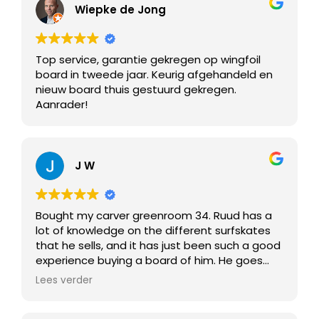
Wiepke de Jong
Top service, garantie gekregen op wingfoil
board in tweede jaar. Keurig afgehandeld en
nieuw board thuis gestuurd gekregen.
Aanrader!
J W
Bought my carver greenroom 34. Ruud has a
lot of knowledge on the different surfskates
that he sells, and it has just been such a good
experience buying a board of him. He goes
skating with you straigth away so you can try
Lees verder
different boards. Ruud teaches you already a
couple of things and most importantly he