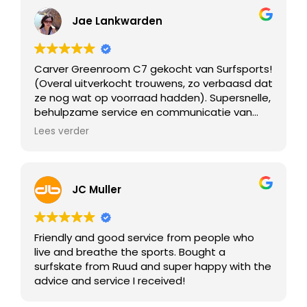
takes all the time in the world for you so that
you can buy the best surfskate for your
Jae Lankwarden
personal use.
Great guy! i recommend everybody to go
Carver Greenroom C7 gekocht van Surfsports!
here and buy your board with someone that
(Overal uitverkocht trouwens, zo verbaasd dat
actually knows alot about the product that he
ze nog wat op voorraad hadden). Supersnelle,
sells and he can also back it up because he
behulpzame service en communicatie van
skates very well haha.
Ruud. Na ontvangst kreeg ik zelfs nog extra
Lees verder
info over het afstellen en instructievids! Ik kom
Thanks again Ruud for such an awesome
zeker nog eens terug, thanks!
experience!
JC Muller
Friendly and good service from people who
live and breathe the sports. Bought a
surfskate from Ruud and super happy with the
advice and service I received!