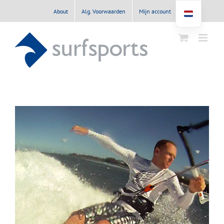
Ga
About
Alg. Voorwaarden
Mijn account
naar
inhoud
View
Larger
Image