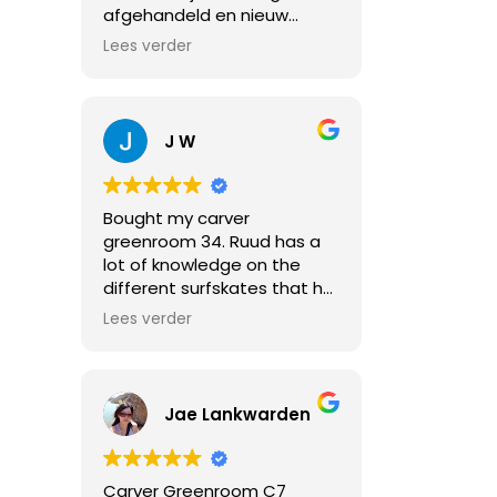
afgehandeld en nieuw
board thuis gestuurd
Lees verder
gekregen. Aanrader!
J W
Bought my carver
greenroom 34. Ruud has a
lot of knowledge on the
different surfskates that he
sells, and it has just been
Lees verder
such a good experience
buying a board of him. He
goes skating with you
straigth away so you can try
Jae Lankwarden
different boards. Ruud
teaches you already a
couple of things and most
Carver Greenroom C7