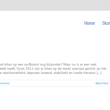
Home
Ska
t kiten op een surfboard nog bijzonder? Maar nu is er een veel
ekt heeft. Sinds 2012 zijn er kites op de markt speciaal gericht op het
eactiesnelheid, depower, lowend, stabiliteit en snelle herstart. [...]
mments
Read More