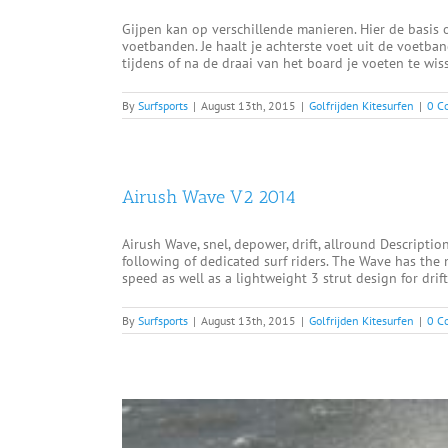
Gijpen kan op verschillende manieren. Hier de basis
voetbanden. Je haalt je achterste voet uit de voetba
tijdens of na de draai van het board je voeten te wisse
By
Surfsports
|
August 13th, 2015
|
Golfrijden Kitesurfen
|
0 C
Airush Wave V2 2014
Airush Wave, snel, depower, drift, allround Descriptio
following of dedicated surf riders. The Wave has the
speed as well as a lightweight 3 strut design for drifti
By
Surfsports
|
August 13th, 2015
|
Golfrijden Kitesurfen
|
0 C