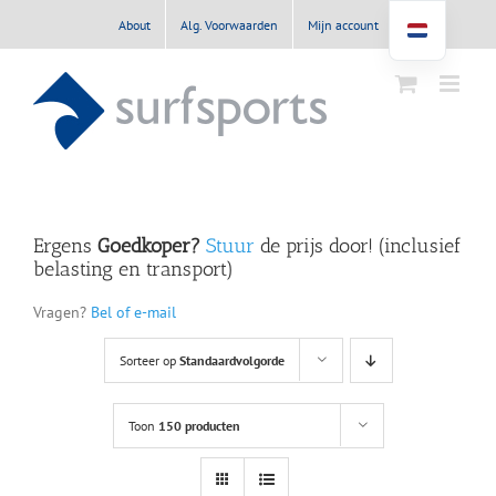
Ga
About
Alg. Voorwaarden
Mijn account
naar
inhoud
Ergens
Goedkoper?
Stuur
de prijs door! (inclusief
belasting en transport)
Vragen?
Bel of e-mail
Sorteer op
Standaardvolgorde
Toon
150 producten