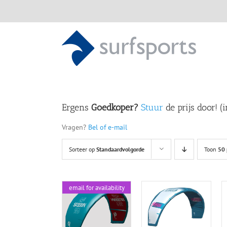
Ga
naar
inhoud
Ergens
Goedkoper?
Stuur
de prijs door! (
Vragen?
Bel of e-mail
Sorteer op
Standaardvolgorde
Toon
50 
email for availability