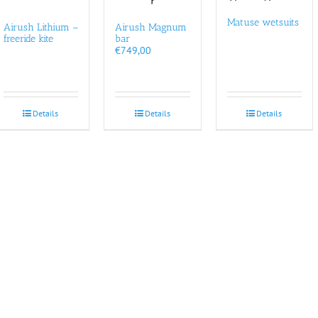
Matuse wetsuits
Airush Lithium –
Airush Magnum
freeride kite
bar
€
749,00
Details
Details
Details