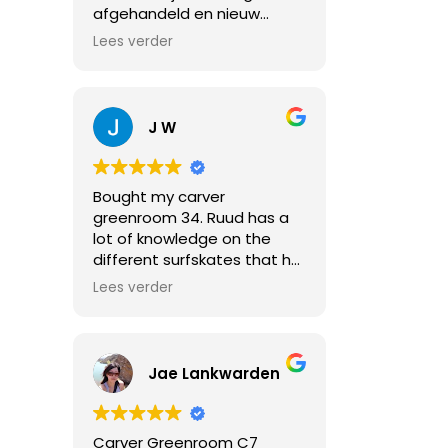
afgehandeld en nieuw
board thuis gestuurd
Lees verder
gekregen. Aanrader!
J W
Bought my carver
greenroom 34. Ruud has a
lot of knowledge on the
different surfskates that he
sells, and it has just been
Lees verder
such a good experience
buying a board of him. He
goes skating with you
straigth away so you can try
Jae Lankwarden
different boards. Ruud
teaches you already a
couple of things and most
Carver Greenroom C7