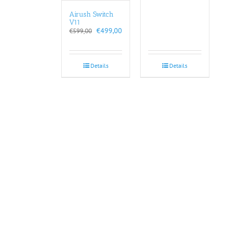
Airush Switch
V11
Oorspronkelijke
Huidige
€
499,00
€
599,00
prijs
prijs
was:
is:
€599,00.
€499,00.
Details
Details