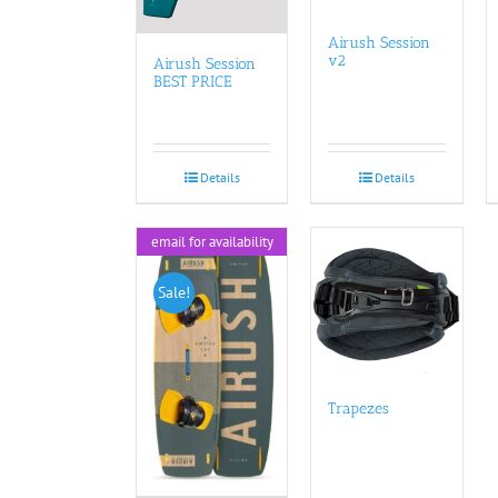
Airush Session
v2
Airush Session
BEST PRICE
Details
Details
email for availability
Sale!
Trapezes