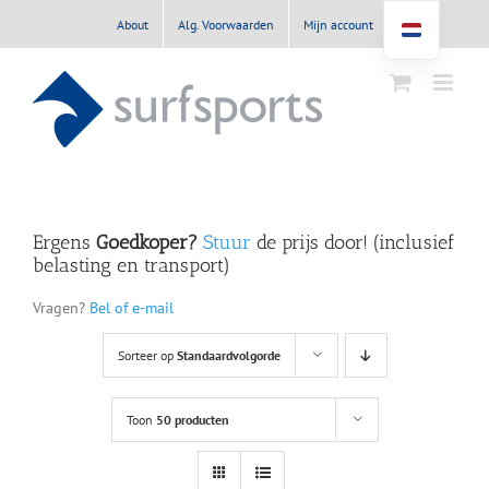
Ga
About
Alg. Voorwaarden
Mijn account
naar
inhoud
Ergens
Goedkoper?
Stuur
de prijs door! (inclusief
belasting en transport)
Vragen?
Bel of e-mail
Sorteer op
Standaardvolgorde
Toon
50 producten