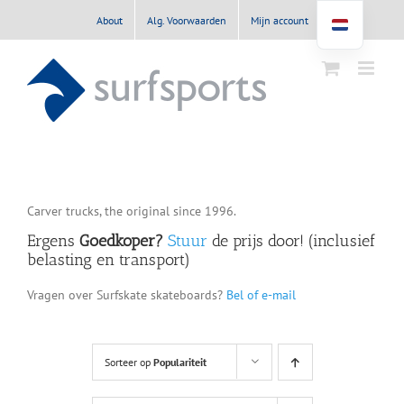
Ga
About
Alg. Voorwaarden
Mijn account
naar
inhoud
Carver trucks, the original since 1996.
Ergens
Goedkoper?
Stuur
de prijs door! (inclusief
belasting en transport)
Vragen over Surfskate skateboards?
Bel of e-mail
Sorteer op
Populariteit